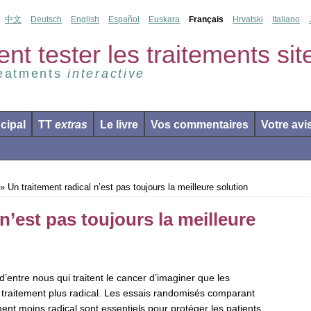
中文
Deutsch
English
Español
Euskara
Français
Hrvatski
Italiano
 tester les traitements site 
reatments
interactive
ncipal
TT
extras
Le livre
Vos commentaires
Votre avi
» Un traitement radical n’est pas toujours la meilleure solution
n’est pas toujours la meilleure
x d’entre nous qui traitent le cancer d’imaginer que les
n traitement plus radical. Les essais randomisés comparant
ment moins radical sont essentiels pour protéger les patients