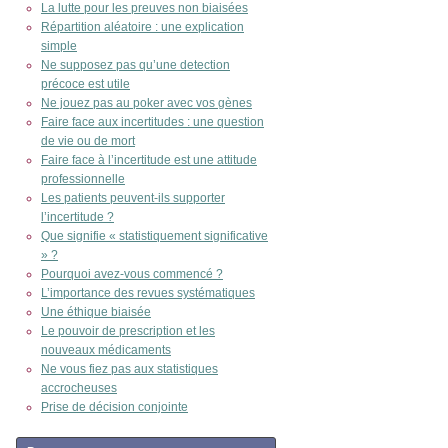
La lutte pour les preuves non biaisées
Répartition aléatoire : une explication
simple
Ne supposez pas qu’une detection
précoce est utile
Ne jouez pas au poker avec vos gènes
Faire face aux incertitudes : une question
de vie ou de mort
Faire face à l’incertitude est une attitude
professionnelle
Les patients peuvent-ils supporter
l’incertitude ?
Que signifie « statistiquement significative
» ?
Pourquoi avez-vous commencé ?
L’importance des revues systématiques
Une éthique biaisée
Le pouvoir de prescription et les
nouveaux médicaments
Ne vous fiez pas aux statistiques
accrocheuses
Prise de décision conjointe