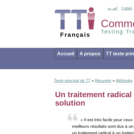
العربية
Català
Comment
Testing T
Français
Accueil
A propos
TT texte pri
Texte principal de TT
»
Résumés
»
Méthodes
Un traitement radical 
solution
« Il est très facile pour ceu
meilleurs résultats sont dus à u
un traitement radical à un traite