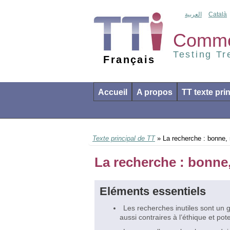
العربية
Català
Comment
Testing T
Français
Accueil
A propos
TT texte pri
Texte principal de TT
» La recherche : bonne, 
La recherche : bonne,
Eléments essentiels
Les recherches inutiles sont un g
aussi contraires à l’éthique et pot