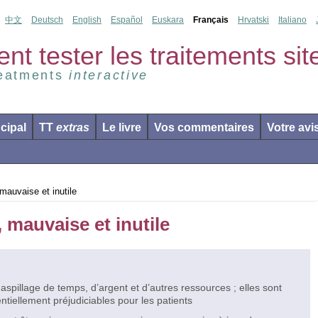
中文
Deutsch
English
Español
Euskara
Français
Hrvatski
Italiano
 tester les traitements site 
reatments
interactive
ncipal
TT
extras
Le livre
Vos commentaires
Votre avi
mauvaise et inutile
 mauvaise et inutile
aspillage de temps, d’argent et d’autres ressources ; elles sont
entiellement préjudiciables pour les patients