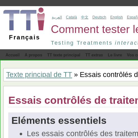
العربية
Català
中文
Deutsch
English
Españ
Comment tester les
Français
Testing Treatments
interac
Accueil
A propos
TT texte principal
TT
extras
Le livre
Vos c
Texte principal de TT
» Essais contrôlés d
Essais contrôlés de trait
Eléments essentiels
Les essais contrôlés des traite